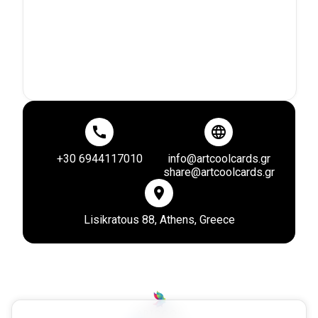
call
language
+30 6944117010
info@artcoolcards.gr
share@artcoolcards.gr
location_on
Lisikratous 88, Athens, Greece